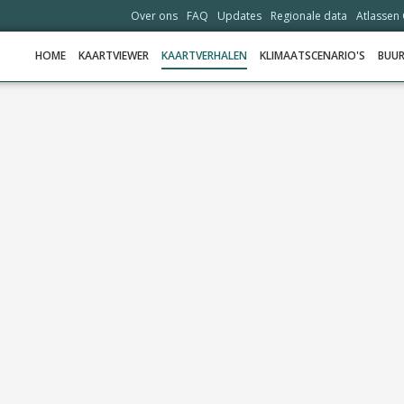
Over ons
FAQ
Updates
Regionale data
Atlassen
HOME
KAARTVIEWER
KAARTVERHALEN
KLIMAATSCENARIO'S
BUU
HOME
KAARTVIEWER
KAARTVERHALEN
KLIMAATSCENARIO'S
BUURTDASHBOARD
HELPDESK
DATA OPVRAGEN
OVER ONS