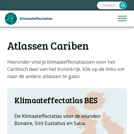
Zoeken:
Sla
links
over
Jump
Menu
Spring
to
naar
mobile
de
Hoofdnavigatie
naviga
Atlassen Cariben
HOME
inhoud
Spring
KAARTVIEWER
naar
Hieronder vind je klimaateffectatlassen voor het
KAARTVERHALEN
de
Caribisch deel van het Koninkrijk. Klik op de links om
KLIMAATSCENARIO'S
navigatie
naar de andere atlassen te gaan.
BUURTDASHBOARD
HELPDESK
Klimaateffectatlas BES
DATA OPVRAGEN
De Klimaateffectatlas voor de eilanden
Bonaire, Sint Eustatius en Saba.
Metanavigatie
OVER ONS