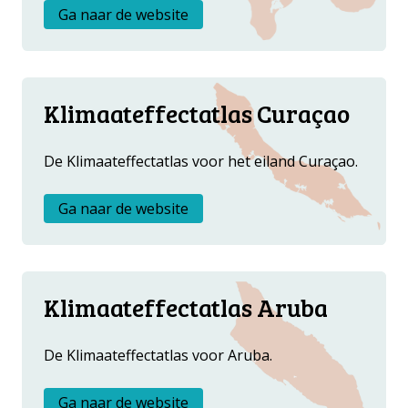
FAQ
Ga naar de website
UPDATES
REGIONALE DATA
ATLASSEN CARIBEN
Klimaateffectatlas Curaçao
De Klimaateffectatlas voor het eiland Curaçao.
Ga naar de website
Klimaateffectatlas Aruba
De Klimaateffectatlas voor Aruba.
Ga naar de website